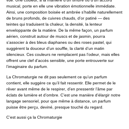
vue
. Une couleur, à la manière d’un timbre ou d’un accord
musical, porte en elle une vibration émotionnelle immédiate.
Ainsi, une composition boisée et ambrée s’habille naturellement
de bruns profonds, de cuivres chauds, d’or patiné — des
teintes qui traduisent la chaleur, la densité, la lenteur
enveloppante de la matière. De la même façon, un parfum
aérien, construit autour de muscs et de jasmin, pourra
s’associer à des bleus diaphanes ou des roses pastel, qui
suggèrent la douceur d’un souffle, la clarté d’un matin
silencieux.
Ces couleurs ne remplacent pas l’odeur
, mais
elles
offrent une clef d’accès sensible, une porte entrouverte sur
l’imaginaire du parfum
.
La Chromaturgie
ne dit pas seulement ce qu’un parfum
contient, elle suggère ce qu’il fait ressentir. Elle
permet de
le
rêver avant même de
le
respirer
, d’en pressentir l’âme par
éclats de lumière et d’ombre. C’est une manière d’élargir notre
langage sensoriel, pour que même à distance, un parfum
puisse être perçu, deviné, presque touché du regard.
C’est aussi ça la Chromaturgie