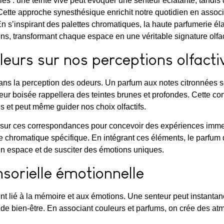
 liés : une teinte vive peut évoquer une senteur éclatante, tan
ette approche synesthésique enrichit notre quotidien en associ
n s’inspirant des palettes chromatiques, la haute parfumerie él
ons, transformant chaque espace en une véritable signature olfac
leurs sur nos perceptions olfacti
dans la perception des odeurs. Un parfum aux notes citronnées 
teur boisée rappellera des teintes brunes et profondes. Cette co
 et peut même guider nos choix olfactifs.
 sur ces correspondances pour concevoir des expériences immer
chromatique spécifique. En intégrant ces éléments, le parfum d
un espace et de susciter des émotions uniques.
sorielle émotionnelle
ent lié à la mémoire et aux émotions. Une senteur peut instanta
de bien-être. En associant couleurs et parfums, on crée des 