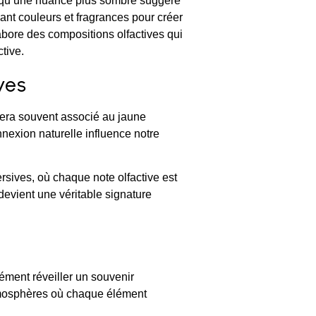
dis qu’une nuance plus sombre suggère
ant couleurs et fragrances pour créer
abore des compositions olfactives qui
tive.
ves
sera souvent associé au jaune
nnexion naturelle influence notre
sives, où chaque note olfactive est
evient une véritable signature
nément réveiller un souvenir
atmosphères où chaque élément