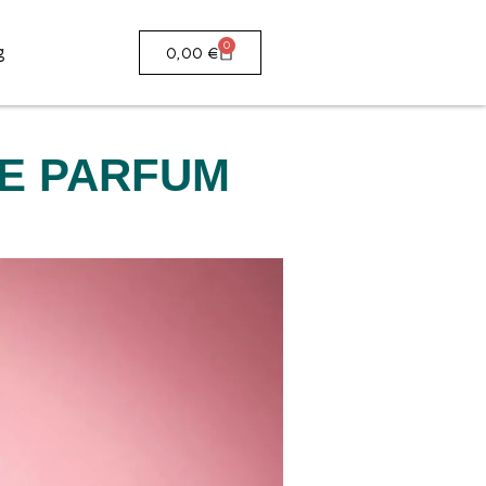
0
g
0,00
€
LE PARFUM